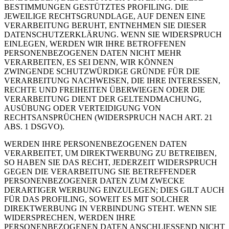
BESTIMMUNGEN GESTÜTZTES PROFILING. DIE
JEWEILIGE RECHTSGRUNDLAGE, AUF DENEN EINE
VERARBEITUNG BERUHT, ENTNEHMEN SIE DIESER
DATENSCHUTZERKLÄRUNG. WENN SIE WIDERSPRUCH
EINLEGEN, WERDEN WIR IHRE BETROFFENEN
PERSONENBEZOGENEN DATEN NICHT MEHR
VERARBEITEN, ES SEI DENN, WIR KÖNNEN
ZWINGENDE SCHUTZWÜRDIGE GRÜNDE FÜR DIE
VERARBEITUNG NACHWEISEN, DIE IHRE INTERESSEN,
RECHTE UND FREIHEITEN ÜBERWIEGEN ODER DIE
VERARBEITUNG DIENT DER GELTENDMACHUNG,
AUSÜBUNG ODER VERTEIDIGUNG VON
RECHTSANSPRÜCHEN (WIDERSPRUCH NACH ART. 21
ABS. 1 DSGVO).
WERDEN IHRE PERSONENBEZOGENEN DATEN
VERARBEITET, UM DIREKTWERBUNG ZU BETREIBEN,
SO HABEN SIE DAS RECHT, JEDERZEIT WIDERSPRUCH
GEGEN DIE VERARBEITUNG SIE BETREFFENDER
PERSONENBEZOGENER DATEN ZUM ZWECKE
DERARTIGER WERBUNG EINZULEGEN; DIES GILT AUCH
FÜR DAS PROFILING, SOWEIT ES MIT SOLCHER
DIREKTWERBUNG IN VERBINDUNG STEHT. WENN SIE
WIDERSPRECHEN, WERDEN IHRE
PERSONENBEZOGENEN DATEN ANSCHLIESSEND NICHT