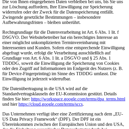
Die von Ihnen eingegebenen Daten verbleiben bei uns, bis Sie uns
zur Löschung auffordern, Ihre Einwilligung zur Speicherung
widerrufen oder der Zweck für die Datenspeicherung entfällt.
Zwingende gesetzliche Bestimmungen – insbesondere
Aufbewahrungsfristen – bleiben unberührt.
Rechtsgrundlage für die Datenverarbeitung ist Art. 6 Abs. 1 lit. f
DSGVO. Der Websitebetreiber hat ein berechtigtes Interesse an
einer möglichst unkomplizierten Terminvereinbarung mit
Interessenten und Kunden. Sofern eine entsprechende Einwilligung
abgefragt wurde, erfolgt die Verarbeitung ausschließlich auf
Grundlage von Art. 6 Abs. 1 lit. a DSGVO und § 25 Abs. 1
TDDDG, soweit die Einwilligung die Speicherung von Cookies
oder den Zugriff auf Informationen im Endgerät des Nutzers (z. B.
für Device-Fingerprinting) im Sinne des TDDDG umfasst. Die
Einwilligung ist jederzeit widerrufbar.
Die Datenübertragung in die USA wird auf die
Standardvertragsklauseln der EU-Kommission gestützt. Details
finden Sie hier:
https://workspace.google.com/terms/dpa_terms.html
und hier
https://cloud.google.com/terms/sccs
.
Das Unternehmen verfügt über eine Zertifizierung nach dem „EU-
US Data Privacy Framework“ (DPF). Der DPF ist ein
Übereinkommen zwischen der Europäischen Union und den USA,