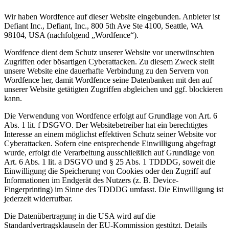
Wir haben Wordfence auf dieser Website eingebunden. Anbieter ist
Defiant Inc., Defiant, Inc., 800 5th Ave Ste 4100, Seattle, WA
98104, USA (nachfolgend „Wordfence“).
Wordfence dient dem Schutz unserer Website vor unerwünschten
Zugriffen oder bösartigen Cyberattacken. Zu diesem Zweck stellt
unsere Website eine dauerhafte Verbindung zu den Servern von
Wordfence her, damit Wordfence seine Datenbanken mit den auf
unserer Website getätigten Zugriffen abgleichen und ggf. blockieren
kann.
Die Verwendung von Wordfence erfolgt auf Grundlage von Art. 6
Abs. 1 lit. f DSGVO. Der Websitebetreiber hat ein berechtigtes
Interesse an einem möglichst effektiven Schutz seiner Website vor
Cyberattacken. Sofern eine entsprechende Einwilligung abgefragt
wurde, erfolgt die Verarbeitung ausschließlich auf Grundlage von
Art. 6 Abs. 1 lit. a DSGVO und § 25 Abs. 1 TDDDG, soweit die
Einwilligung die Speicherung von Cookies oder den Zugriff auf
Informationen im Endgerät des Nutzers (z. B. Device-
Fingerprinting) im Sinne des TDDDG umfasst. Die Einwilligung ist
jederzeit widerrufbar.
Die Datenübertragung in die USA wird auf die
Standardvertragsklauseln der EU-Kommission gestützt. Details